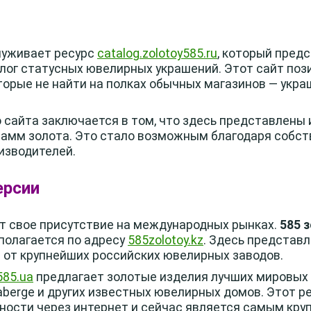
луживает ресурс
catalog.zolotoy585.ru
, который пред
ог статусных ювелирных украшений. Этот сайт поз
торые не найти на полках обычных магазинов — укра
 сайта заключается в том, что здесь представлены
грамм золота. Это стало возможным благодаря собст
изводителей.
ерсии
т свое присутствие на международных рынках.
585 
полагается по адресу
585zolotoy.kz
. Здесь представ
а от крупнейших российских ювелирных заводов.
585.ua
предлагает золотые изделия лучших мировых п
e, Faberge и других известных ювелирных домов. Этот 
ности через интернет и сейчас является самым кр