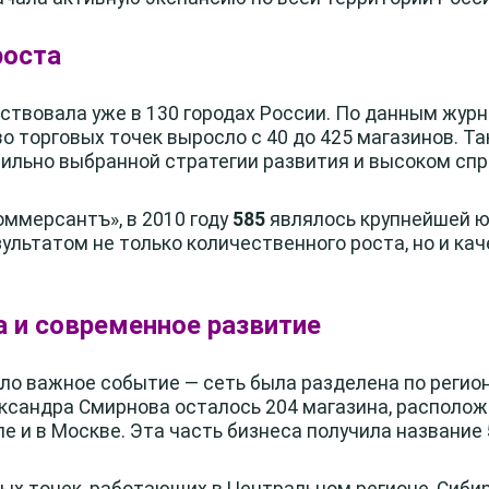
роста
йствовала уже в 130 городах России. По данным жур
о торговых точек выросло с 40 до 425 магазинов. Т
ильно выбранной стратегии развития и высоком сп
ммерсантъ», в 2010 году
585
являлось крупнейшей ю
ультатом не только количественного роста, но и ка
а и современное развитие
шло важное событие — сеть была разделена по регио
ександра Смирнова осталось 204 магазина, располо
ле и в Москве. Эта часть бизнеса получила название
ых точек, работающих в Центральном регионе, Сибири