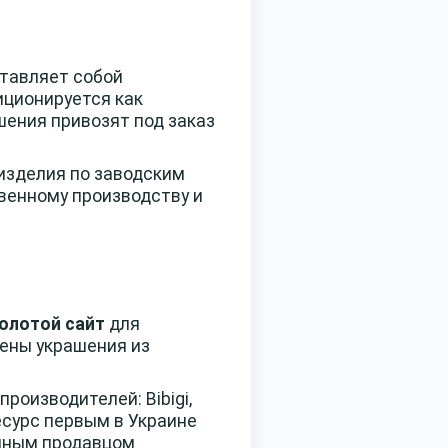
ставляет собой
иционируется как
шения привозят под заказ
 изделия по заводским
венному производству и
золотой сайт
для
лены украшения из
роизводителей: Bibigi,
ресурс первым в Украине
упным продавцом