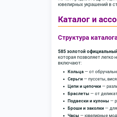
ювелирных украшений в ст
Каталог и асс
Структура каталог
585 золотой официальный
которая позволяет легко 
включают:
Кольца
— от обручальн
Серьги
— пуссеты, вися
Цепи и цепочки
— разл
Браслеты
— от делика
Подвески и кулоны
— р
Броши и заколки
— для
Часы
— ювелирные моде