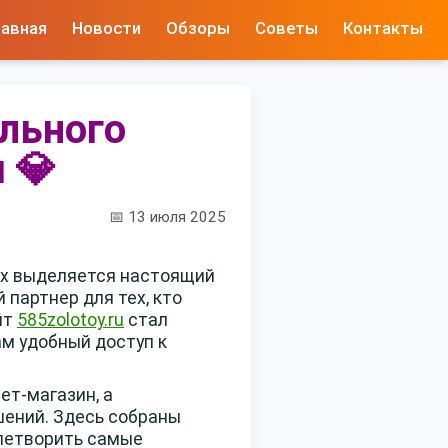
лавная
Новости
Обзоры
Советы
Контакты
льного
 💎
📅 13 июля 2025
их выделяется настоящий
 партнер для тех, кто
йт
585zolotoy.ru
стал
м удобный доступ к
ет-магазин, а
шений. Здесь собраны
влетворить самые