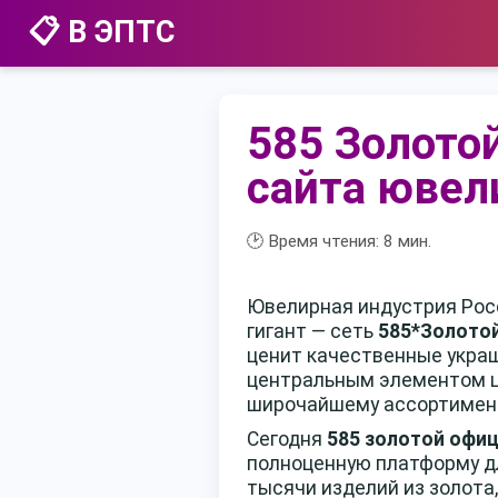
📋 В ЭПТС
585 Золото
сайта ювел
🕑 Время чтения:
8
мин.
Ювелирная индустрия Рос
гигант — сеть
585*Золото
ценит качественные укра
центральным элементом ц
широчайшему ассортимент
Сегодня
585 золотой офи
полноценную платформу дл
тысячи изделий из золота