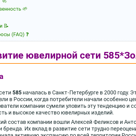
 🚀
венность 🌱
и 📝
осы (FAQ) ❓
витие ювелирной сети 585*Зо
а
 сети
585
началась в Санкт-Петербурге в 2000 году. 
вли в России, когда потребители начали особенно це
ватели компании сумели уловить эту тенденцию и с
сть и высокое качество ювелирных изделий.
ский состав компании вошли Алексей Феликсов и Анто
 бренда. Их вклад в развитие сети трудно переоцен
чала активную экспансию по всей территории Росси