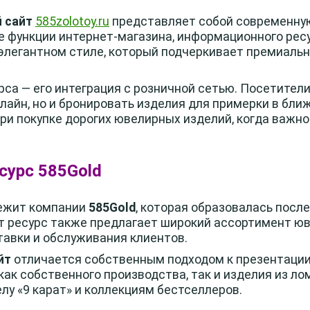
 сайт
585zolotoy.ru
представляет собой современную
е функции интернет-магазина, информационного ресу
 элегантном стиле, который подчеркивает премиаль
са — его интеграция с розничной сетью. Посетители
лайн, но и бронировать изделия для примерки в бли
ри покупке дорогих ювелирных изделий, когда важно
сурс 585Gold
ежит компании
585Gold
, которая образовалась посл
т ресурс также предлагает широкий ассортимент ю
авки и обслуживания клиентов.
йт
отличается собственным подходом к презентации 
ак собственного производства, так и изделия из л
лу «9 карат» и коллекциям бестселлеров.