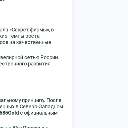
нала «Секрет фирмы», в
акие темпы роста
росе на качественные
велирной сетью России.
чественного развития
нальному принципу. После
женных в Северо-Западном
585Gold
с официальным
, на Юге России и в