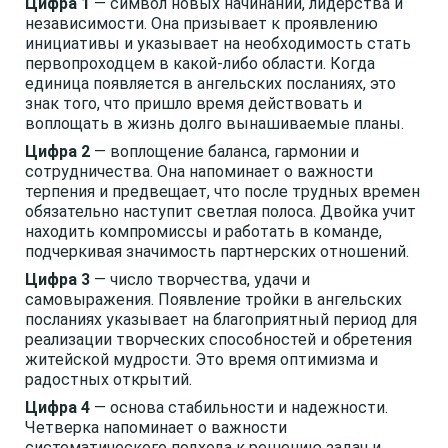
Цифра 1
— символ новых начинаний, лидерства и
независимости. Она призывает к проявлению
инициативы и указывает на необходимость стать
первопроходцем в какой-либо области. Когда
единица появляется в ангельских посланиях, это
знак того, что пришло время действовать и
воплощать в жизнь долго вынашиваемые планы.
Цифра 2
— воплощение баланса, гармонии и
сотрудничества. Она напоминает о важности
терпения и предвещает, что после трудных времен
обязательно наступит светлая полоса. Двойка учит
находить компромиссы и работать в команде,
подчеркивая значимость партнерских отношений.
Цифра 3
— число творчества, удачи и
самовыражения. Появление тройки в ангельских
посланиях указывает на благоприятный период для
реализации творческих способностей и обретения
житейской мудрости. Это время оптимизма и
радостных открытий.
Цифра 4
— основа стабильности и надежности.
Четверка напоминает о важности
систематического подхода к решению задач и